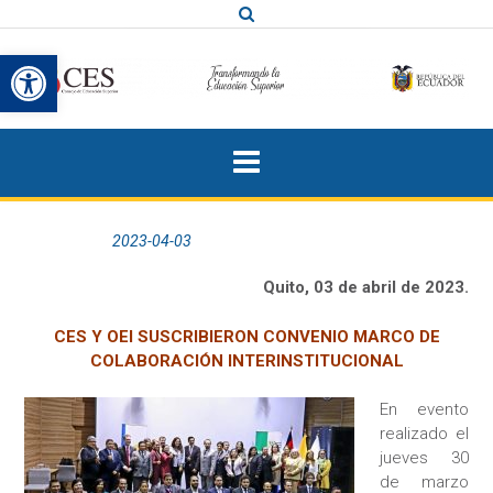
Saltar
al
Abrir barra de herramientas
contenido
Publicada el
2023-04-03
por
Quito, 03 de abril de 2023.
CES Y OEI SUSCRIBIERON CONVENIO MARCO DE
COLABORACIÓN INTERINSTITUCIONAL
En evento
realizado el
jueves 30
de marzo