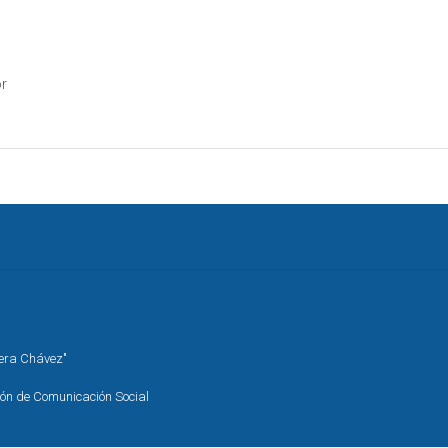
r
rera Chávez"
ión de Comunicación Social