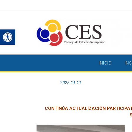
Saltar
al
contenido
Abrir barra de herramientas
INICIO
IN
Publicada el
2025-11-11
por
CONTINÚA ACTUALIZACIÓN PARTICIPAT