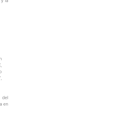
 y la
n
,
o
,
 del
ca en