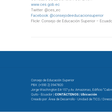
www.ces.gob.ec
Twitter: @ces_ec
Facebook: @consejodeeducacionsuperior
Flickr: Consejo de Educación Superior – Ecuado
Consejo de Educación Superior
PBX: (+593 2) 3947820
Jorge Washington E4-157 y Av. Amazonas, Edificio "Cab
Quito - Ecuador |
CONTÁCTENOS
|
Ubicación
Creado por: Área de Desarrollo - Unidad de TICS / Direcc