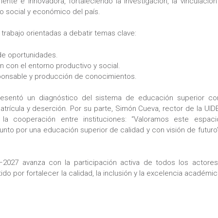
nte e innovadora, fortaleciendo la investigación, la vinculación
o social y económico del país.
 trabajo orientadas a debatir temas clave:
 de oportunidades.
ón con el entorno productivo y social.
sponsable y producción de conocimientos.
presentó un diagnóstico del sistema de educación superior co
trícula y deserción. Por su parte, Simón Cueva, rector de la UIDE
y la cooperación entre instituciones: “Valoramos este espaci
junto por una educación superior de calidad y con visión de futuro”
2027 avanza con la participación activa de todos los actores
 por fortalecer la calidad, la inclusión y la excelencia académi