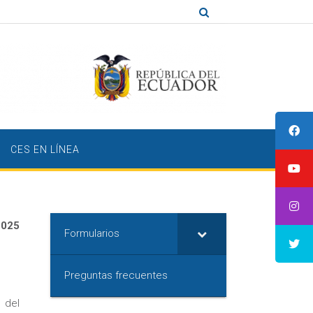
CES EN LÍNEA
2025
Formularios
N
Preguntas frecuentes
 del