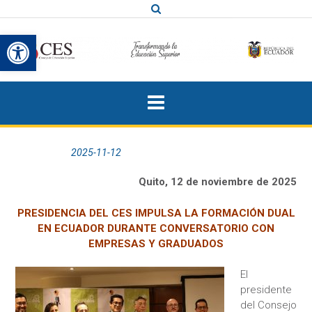
Saltar
al
Abrir barra de herramientas
contenido
Publicada el
2025-11-12
por
Quito, 12 de noviembre de 2025
PRESIDENCIA DEL CES IMPULSA LA FORMACIÓN DUAL
EN ECUADOR DURANTE CONVERSATORIO CON
EMPRESAS Y GRADUADOS
El
presidente
del Consejo