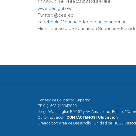
CONSEJO DE EDUCACIÓN SUPERIOR
www.ces.gob.ec
Twitter: @ces_ec
Facebook: @consejodeeducacionsuperior
Flickr: Consejo de Educación Superior – Ecuado
Consejo de Educación Superior
PBX: (+593 2) 3947820
Jorge Washington E4-157 y Av. Amazonas, Edificio "Cab
Quito - Ecuador |
CONTÁCTENOS
|
Ubicación
Creado por: Área de Desarrollo - Unidad de TICS / Direcc