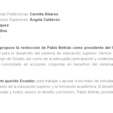
las Politécnicas:
Carmita Álvarez
.
orios Superiores:
Ángela Calderón
.
rquez.
dina.
.
propuso la reelección de Pablo Beltrán como presidente del
 para el desarrollo del sistema de educación superior. Hemos 
sejo de Estado, así como de la adecuada participación y colabor
oncretado en acciones conjuntas en beneficio del sistem
 mi querido Ecuador
, para trabajar y apoyar a los miles de estudi
ravés de la educación superior y la formación académica. El desaf
 todas y todos, asumo el desafío con honor», Pablo Beltrán, presi