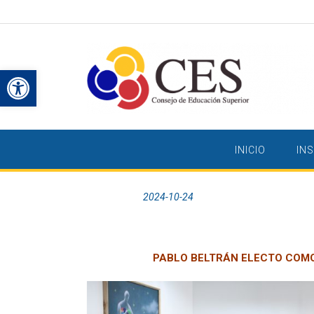
Saltar
al
contenido
Abrir barra de herramientas
INICIO
IN
Publicada el
2024-10-24
por
PABLO BELTRÁN ELECTO COMO