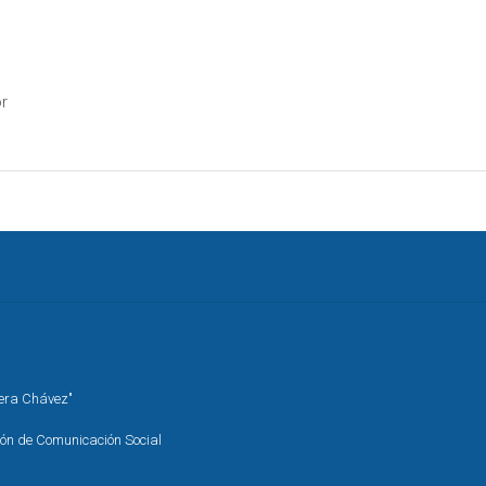
r
rera Chávez"
ión de Comunicación Social