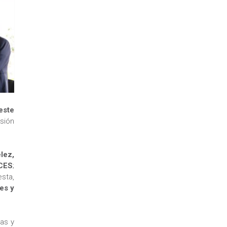
este
sión
lez,
CES
;
sta,
es y
as y