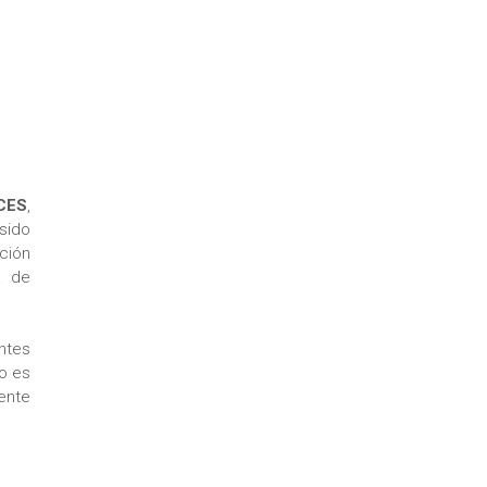
 CES
,
sido
ación
a de
antes
ío es
dente