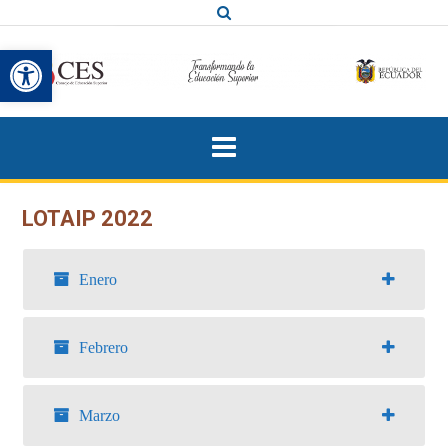
Saltar
al
Abrir barra de herramientas
contenido
LOTAIP 2022
Enero
Febrero
Marzo