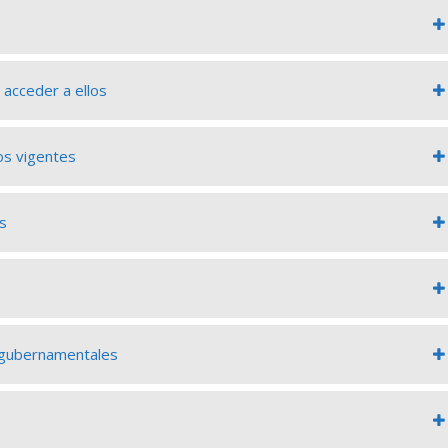
 acceder a ellos
os vigentes
es
y gubernamentales