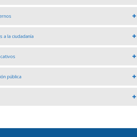
ternos
 a la ciudadanía
icativos
ón pública