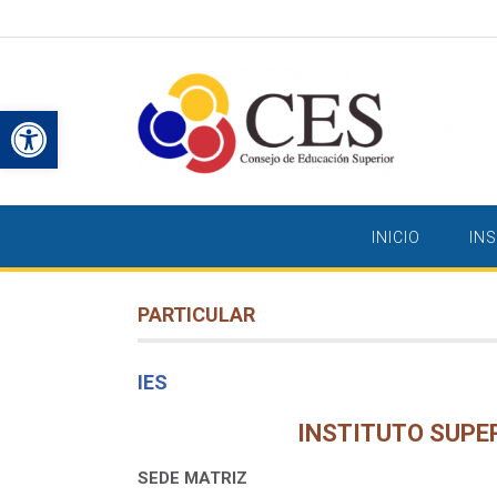
Saltar
al
contenido
Abrir barra de herramientas
INICIO
IN
PARTICULAR
IES
INSTITUTO SUPE
SEDE MATRIZ