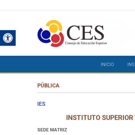
Saltar
al
contenido
Abrir barra de herramientas
INICIO
IN
PÚBLICA
IES
INSTITUTO SUPERIOR
SEDE MATRIZ