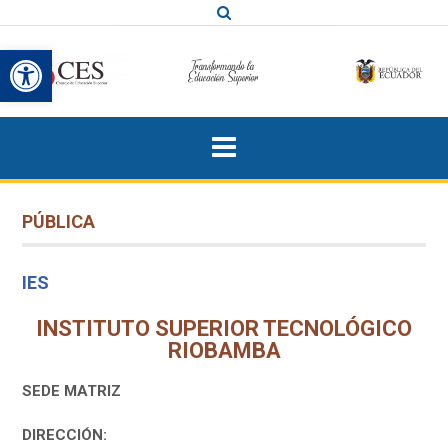
Saltar
al
Abrir barra de herramientas
contenido
PÚBLICA
IES
INSTITUTO SUPERIOR TECNOLÓGICO
RIOBAMBA
SEDE MATRIZ
DIRECCIÓN: