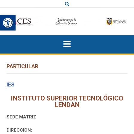
Saltar
al
Abrir barra de herramientas
contenido
PARTICULAR
IES
INSTITUTO SUPERIOR TECNOLÓGICO
LENDAN
SEDE MATRIZ
DIRECCIÓN: