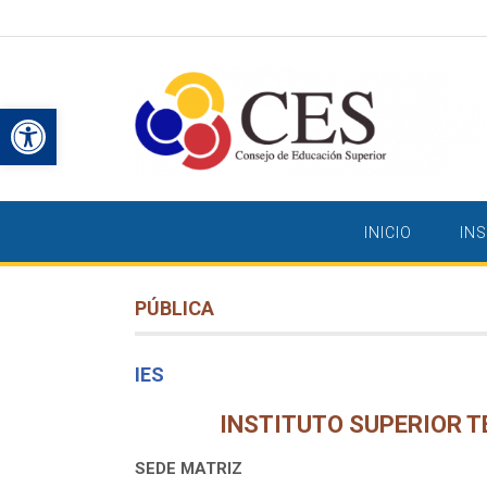
Saltar
al
contenido
Abrir barra de herramientas
INICIO
IN
PÚBLICA
IES
INSTITUTO SUPERIOR 
SEDE MATRIZ