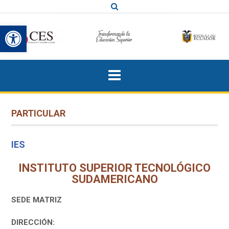
Saltar
al
Abrir barra de herramientas
contenido
PARTICULAR
IES
INSTITUTO SUPERIOR TECNOLÓGICO
SUDAMERICANO
SEDE MATRIZ
DIRECCIÓN: