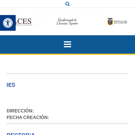
Saltar
al
Abrir barra de herramientas
contenido
IES
DIRECCIÓN:
FECHA CREACIÓN:
RECTOR/A