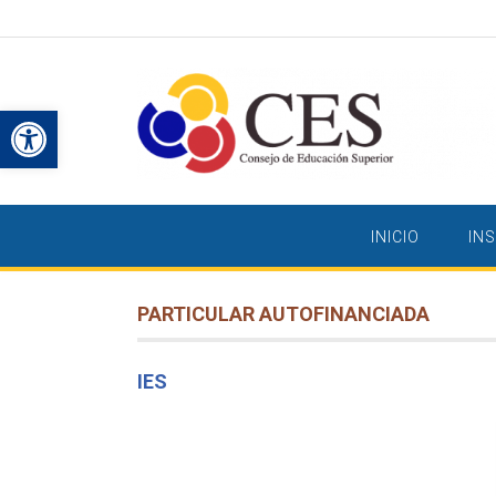
Saltar
al
contenido
Abrir barra de herramientas
INICIO
IN
PARTICULAR AUTOFINANCIADA
IES