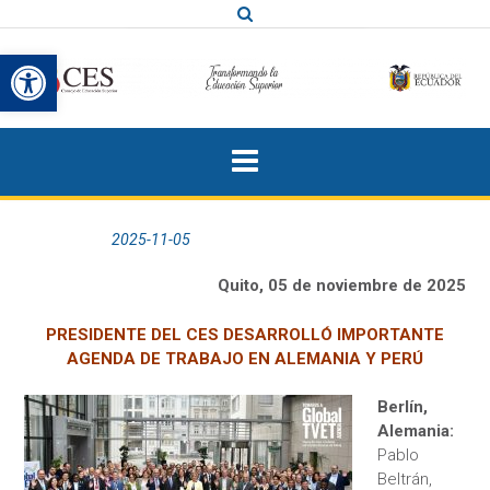
Saltar
al
Abrir barra de herramientas
contenido
Publicada el
2025-11-05
por
Quito, 05 de noviembre de 2025
PRESIDENTE DEL CES DESARROLLÓ IMPORTANTE
AGENDA DE TRABAJO EN ALEMANIA Y PERÚ
Berlín,
Alemania:
Pablo
Beltrán,