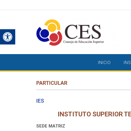
Saltar
al
contenido
Abrir barra de herramientas
INICIO
IN
PARTICULAR
IES
INSTITUTO SUPERIOR T
SEDE MATRIZ