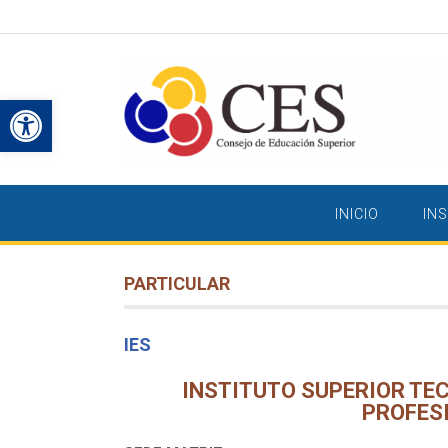
Saltar
al
contenido
Abrir barra de herramientas
INICIO
IN
PARTICULAR
IES
INSTITUTO SUPERIOR TE
PROFES